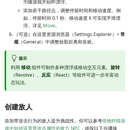
币随游戏开始即漂浮。
添加若干路径点，调整停留时间和移动速度。例
如，停留时间 0.1 秒、移动速度 6 可实现平滑漂
浮。详见
Move
。
（可选）在设置资源浏览器（Settings Explorer）>
常
规
（General）中调整拾取距离和音效。
提示
利用
移动
组件可制作多种漂浮或移动交互元素。
旋转
（Revolve）、
反应
（React）等组件可进一步丰富动
态玩法。
创建敌人
添加带攻击行为的敌人提升挑战性。你可以参考
怪物狩猎游
戏中如何设置带攻击属性的敌方 NPC
，或按以下步骤操