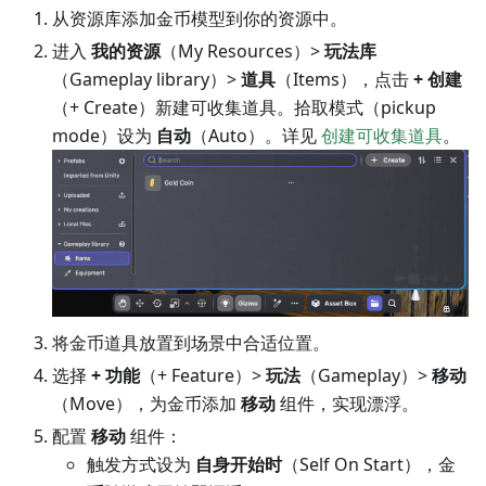
从资源库添加金币模型到你的资源中。
进入
我的资源
（My Resources）>
玩法库
（Gameplay library）>
道具
（Items），点击
+ 创建
（+ Create）新建可收集道具。拾取模式（pickup
mode）设为
自动
（Auto）。详见
创建可收集道具
。
将金币道具放置到场景中合适位置。
选择
+ 功能
（+ Feature）>
玩法
（Gameplay）>
移动
（Move），为金币添加
移动
组件，实现漂浮。
配置
移动
组件：
触发方式设为
自身开始时
（Self On Start），金