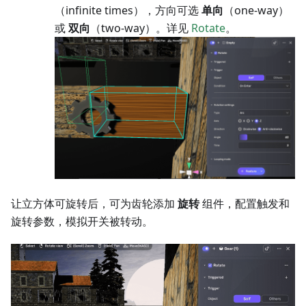
（infinite times），方向可选
单向
（one-way）
或
双向
（two-way）。详见
Rotate
。
让立方体可旋转后，可为齿轮添加
旋转
组件，配置触发和
旋转参数，模拟开关被转动。