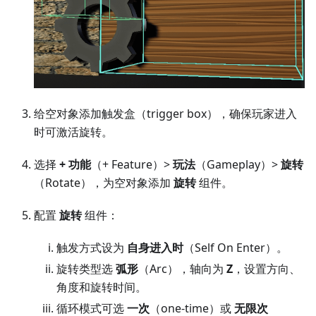
给空对象添加触发盒（trigger box），确保玩家进入
时可激活旋转。
选择
+ 功能
（+ Feature）>
玩法
（Gameplay）>
旋转
（Rotate），为空对象添加
旋转
组件。
配置
旋转
组件：
触发方式设为
自身进入时
（Self On Enter）。
旋转类型选
弧形
（Arc），轴向为
Z
，设置方向、
角度和旋转时间。
循环模式可选
一次
（one-time）或
无限次