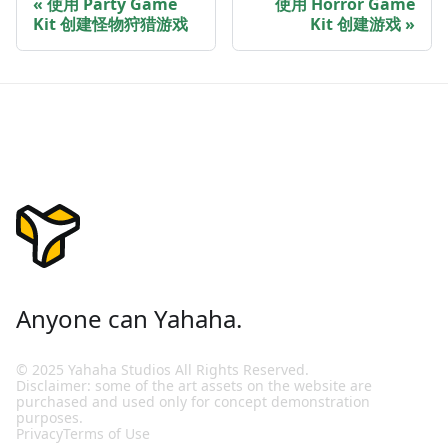
使用 Party Game
使用 Horror Game
Kit 创建怪物狩猎游戏
Kit 创建游戏
Anyone can Yahaha.
© 2025 Yahaha Studios All Rights Reserved.
Disclaimer: some of the art assets on the website are
purchased and used only for concept demonstration
purposes.
Privacy
Terms of Use