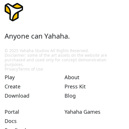
Anyone can Yahaha.
© 2025 Yahaha Studios All Rights Reserved.
Disclaimer: some of the art assets on the website are
purchased and used only for concept demonstration
purposes.
Privacy
Terms of Use
Play
About
Create
Press Kit
Download
Blog
Portal
Yahaha Games
Docs